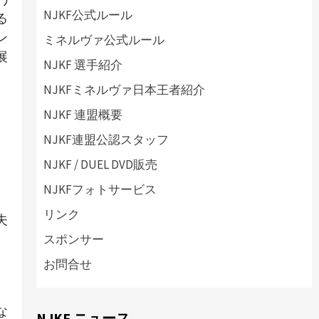
NJKF公式ルール
る
ン
ミネルヴァ公式ルール
展
NJKF 選手紹介
NJKFミネルヴァ日本王者紹介
NJKF 連盟概要
NJKF連盟公認スタッフ
NJKF / DUEL DVD販売
NJKFフォトサービス
リンク
夫
スポンサー
お問合せ
な
NJKF ニュース