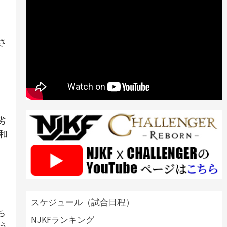
さ
キ
劣
和
スケジュール（試合日程）
ち
NJKFランキング
う