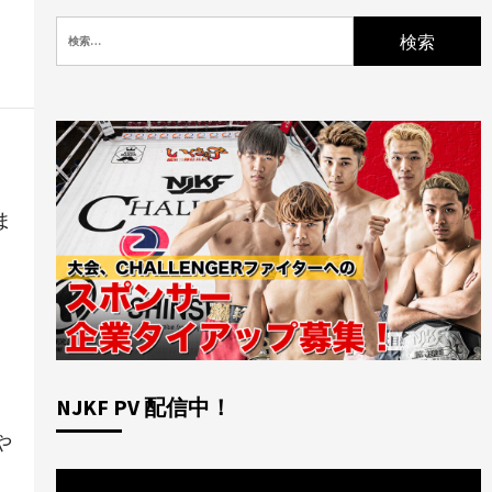
検
索:
ま
NJKF PV 配信中！
や