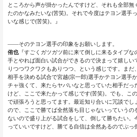
ところから声が掛かったんですけど、それも全部無
たのかなみたいな(苦笑)。それで今度はテヨン選手
いな感じで(苦笑)。』
――そのテヨン選手の印象をお願いします。
侑也
『すごくガツガツ前に来て倒しに来るタイプなの
手とやれば面白い試合ができるので決まって嬉しい
りつつワクワクもありつつ、という感じです。まだ
相手を決める試合で宮越(宗一郎)選手かテヨン選手
チャ強くて、来たらヤバいなと思っていた相手だっ
けど、ここで来たかって感じです(苦笑)。でも、こ
で頑張ろうと思ってます。最近知り合いに冗談でし
ので、ここで勝てば全然落ち目じゃないっていうの
ないので盛り上がる試合をして、倒して勝ちたい。
っていいですけど、勝てる自信は全然あるのでぶっ