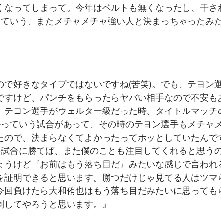
くなってしまって。今年はベルトも無くなったし、干さ
っていう、またメチャメチャ強い人と決まっちゃったみ
で好きなタイプではないですね(苦笑)。でも、テヨン
ですけど、パンチをもらったらヤバい相手なので不安も
、テヨン選手がウェルター級だった時、タイトルマッチ
かっていう試合があって、その時のテヨン選手もメチャ
たので、決まらなくてよかったってホッとしていたんで
の試合に勝てば、また僕のことも注目してくれると思う
ょうけど『お前はもう落ち目だ』みたいな感じで言われ
を証明できると思います。勝つだけじゃ見てる人はツマ
今回負けたら大和侑也はもう落ち目だみたいに思っても
倒してやろうと思います。』