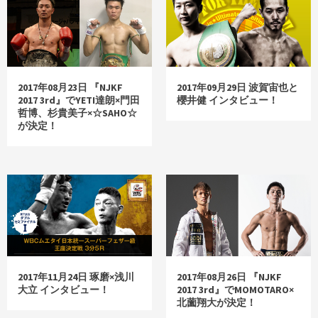
2017年08月23日 『NJKF
2017年09月29日 波賀宙也と
2017 3rd』でYETI達朗×門田
櫻井健 インタビュー！
哲博、杉貴美子×☆SAHO☆
が決定！
2017年11月24日 琢磨×浅川
2017年08月26日 『NJKF
大立 インタビュー！
2017 3rd』でMOMOTARO×
北薗翔大が決定！