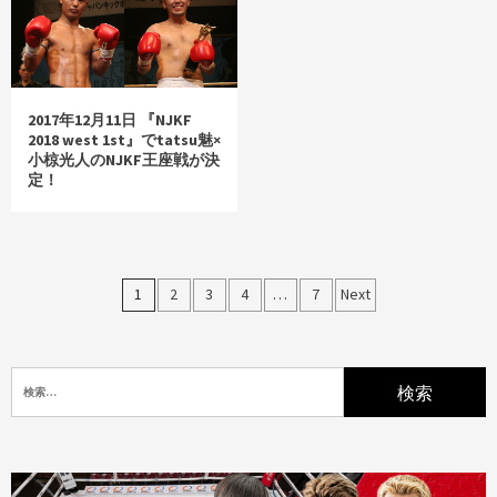
2017年12月11日 『NJKF
2018 west 1st』でtatsu魅×
小椋光人のNJKF王座戦が決
定！
投
1
2
3
4
…
7
Next
稿
ナ
ビ
ゲ
ー
シ
検
ョ
索:
ン