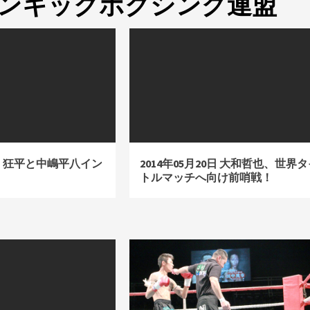
ジャパンキックボクシング連盟
04日 狂平と中嶋平八イン
2014年05月20日 大和哲也、世界
トルマッチへ向け前哨戦！