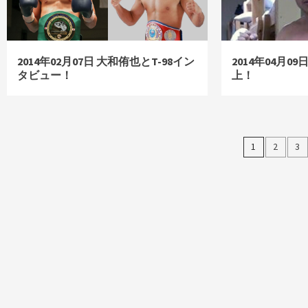
2014年02月07日 大和侑也とT-98イン
2014年04月
タビュー！
上！
投
1
2
3
稿
ナ
ビ
ゲ
ー
シ
ョ
ン