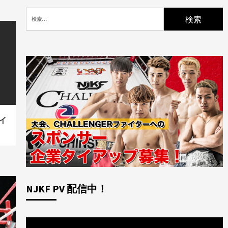
検
索:
タイ
NJKF PV 配信中！