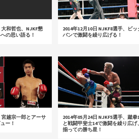
7日 大和哲也、NJKF懇
2014年12月10日 NJKF8選手、ビッ
界への思い語る！
バンで激闘を繰り広げる！
07日 宮越宗一郎とアーサ
2014年05月24日 NJKF5選手、蹴拳1
ビュー！
と戦闘甲斐士14で激闘を繰り広げ
揃っての勝ち星！