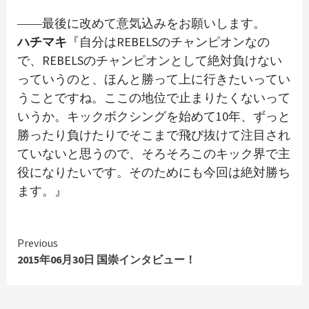
――最後に改めて意気込みをお願いします。
ハチマキ
『自分はREBELSのチャンピオンなの
で、REBELSのチャンピオンとして絶対負けない
っていうのと、ほんと勝って上に行きたいってい
うことですね。ここの地位で止まりたくないって
いうか。キックボクシングを始めて10年、ずっと
勝ったり負けたりでそこまで飛び抜けて注目され
ていないと思うので、そろそろこのキック界で主
役になりたいです。そのためにも今回は絶対勝ち
ます。』
Continue
Previous
Reading
2015年06月30日 国崇インタビュー！