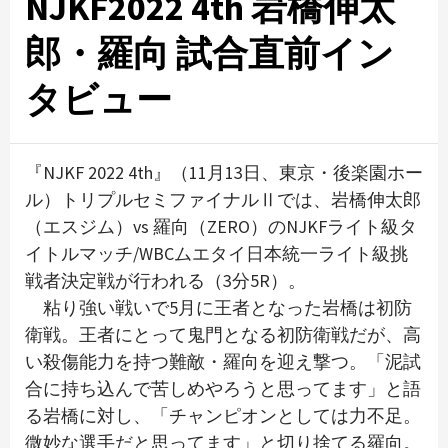
NJKF2022 4th 岩橋伸太
郎・羅向 試合直前イン
タビュー
『NJKF 2022 4th』（11月13日、東京・後楽園ホー
ル）トリプルセミファイナルⅡでは、岩橋伸太郎
（エスジム）vs 羅向（ZERO）のNJKFライト級タ
イトルマッチ/WBCムエタイ日本統一ライト級挑
戦者決定戦が行われる（3分5R）。
粘り強い戦いで5月に王者となった岩橋は初防
衛戦。王者にとって鬼門となる初防衛戦だが、高
い殺傷能力を持つ難敵・羅向を迎え撃つ。「泥試
合に持ち込んで苦しめやろうと思ってます」と語
る岩橋に対し、「チャンピオンとしては力不足。
微妙な選手だと思ってます」と切り捨てる羅向。