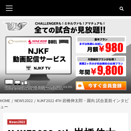
Skip
to
Primary
content
Menu
HOME
NEWS2022
NJKF2022 4TH 岩橋伸太郎・羅向 試合直前インタビ
ュー
News2022