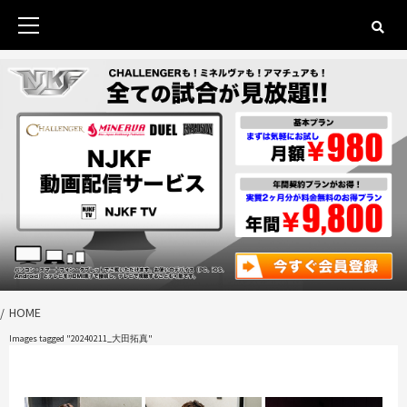
Skip
to
Primary
content
Menu
HOME
Images tagged "20240211_大田拓真"