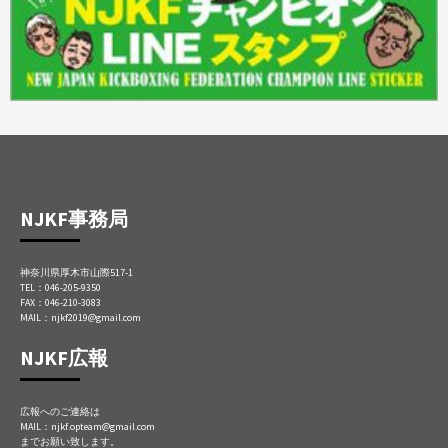
NJKF事務局
神奈川県厚木市山際517-1
TEL：046-205-9350
FAX：046-210-3083
MAIL：njkf2019@gmail.com
NJKF広報
広報へのご連絡は
MAIL：njkf.opteam@gmail.com
までお願い致します。