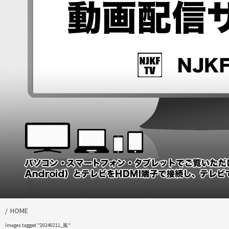
HOME
Images tagged "20240211_嵐"