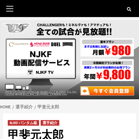
Skip
to
Primary
content
Menu
HOME
選手紹介
甲斐元太郎
NJKF バンタム級
選手紹介
甲斐元太郎