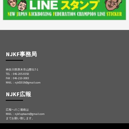
NJKF事務局
神奈川県厚木市山際517-1
TEL：046-205-9350
FAX：046-210-3083
MAIL：njkf2019@gmail.com
NJKF広報
広報へのご連絡は
MAIL：njkf.opteam@gmail.com
までお願い致します。