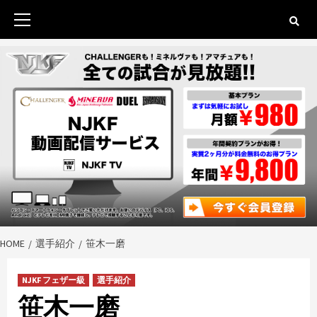
Skip
to
Primary
content
Menu
HOME
選手紹介
笹木一磨
NJKF フェザー級
選手紹介
笹木一磨