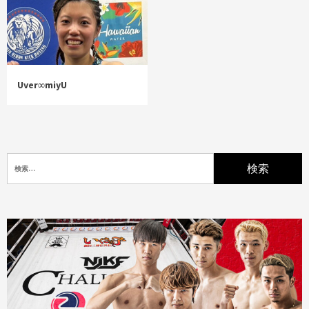
Uver∞miyU
検
索: