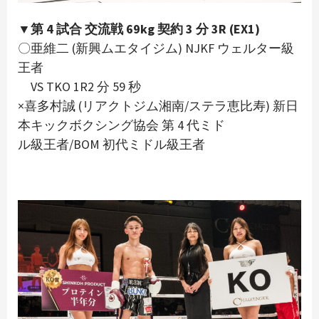
▼第 4 試合 交流戦 69kg 契約 3 分 3R (EX1)
〇亜維二 (新興ムエタイジム) NJKF ウェルター級
王者
VS TKO 1R2 分 59 秒
×喜多村誠 (リアクトジム湘南/ステラ恵比寿) 新日
本キックボクシング協会 第 4 代ミド
ル級王者/BOM 初代ミドル級王者