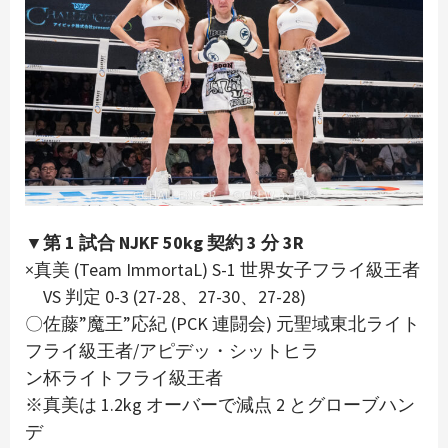
▼第 1 試合 NJKF 50kg 契約 3 分 3R
×真美 (Team ImmortaL) S-1 世界女子フライ級王者
VS 判定 0-3 (27-28、27-30、27-28)
〇佐藤”魔王”応紀 (PCK 連闘会) 元聖域東北ライト
フライ級王者/アピデッ・シットヒラ
ン杯ライトフライ級王者
※真美は 1.2kg オーバーで減点 2 とグローブハン
デ