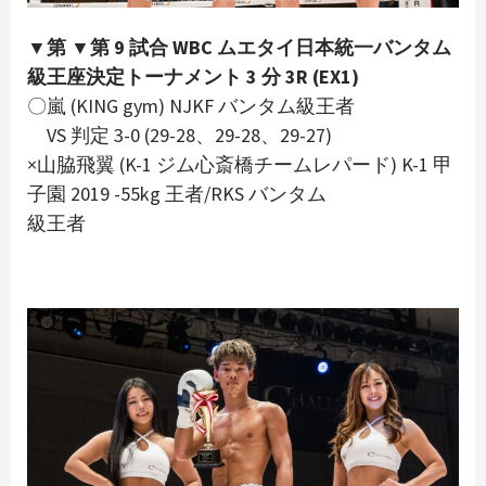
▼第 ▼第 9 試合 WBC ムエタイ日本統一バンタム
級王座決定トーナメント 3 分 3R (EX1)
〇嵐 (KING gym) NJKF バンタム級王者
VS 判定 3-0 (29-28、29-28、29-27)
×山脇飛翼 (K-1 ジム心斎橋チームレパード) K-1 甲
子園 2019 -55kg 王者/RKS バンタム
級王者