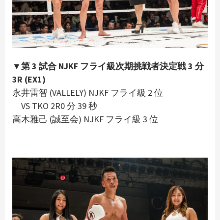
▼第 3 試合 NJKF フライ級次期挑戦者決定戦 3 分
3R (EX1)
永井雷智 (VALLELY) NJKF フライ級 2 位
VS TKO 2R0 分 39 秒
高木雅己 (誠至会) NJKF フライ級 3 位