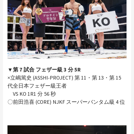
▼第 7 試合 フェザー級 3 分 5R
×立嶋篤史 (ASSHI-PROJECT) 第 11・第 13・第 15
代全日本フェザー級王者
VS KO 1R1 分 56 秒
〇前田浩喜 (CORE) NJKF スーパーバンタム級 4 位