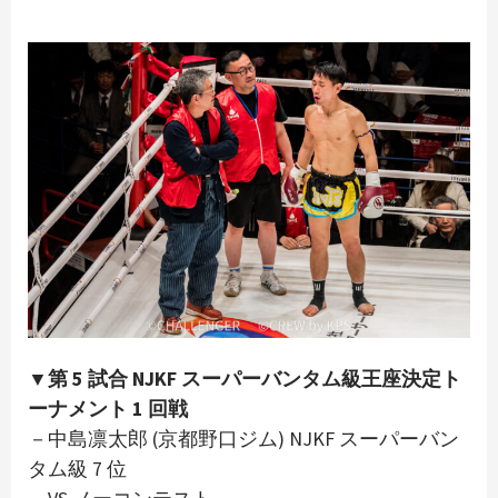
▼第 5 試合 NJKF スーパーバンタム級王座決定ト
ーナメント 1 回戦
－中島凛太郎 (京都野口ジム) NJKF スーパーバン
タム級 7 位