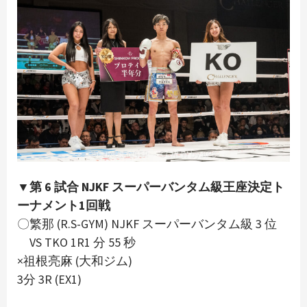
▼第 6 試合 NJKF スーパーバンタム級王座決定ト
ーナメント1回戦
〇繁那 (R.S-GYM) NJKF スーパーバンタム級 3 位
VS TKO 1R1 分 55 秒
×祖根亮麻 (大和ジム)
3分 3R (EX1)