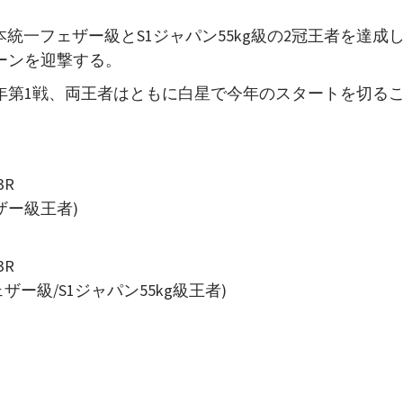
統一フェザー級とS1ジャパン55kg級の2冠王者を達成
ーンを迎撃する。
0年第1戦、両王者はともに白星で今年のスタートを切る
3R
ザー級王者)
3R
ー級/S1ジャパン55kg級王者)