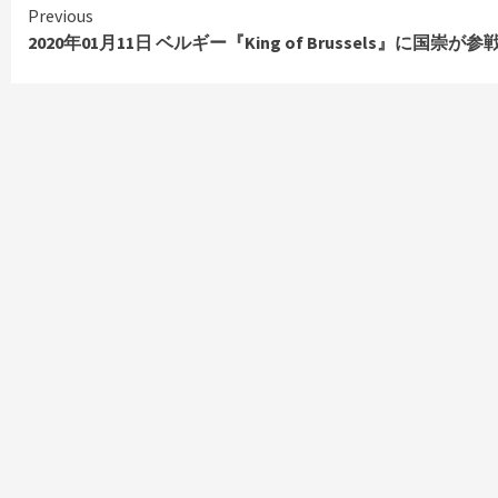
Continue
Previous
Reading
2020年01月11日 ベルギー『King of Brussels』に国崇が参