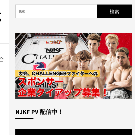
検
索:
試
合
NJKF PV 配信中！