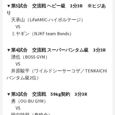
▼第5試合 交流戦 ヘビー級 3分3R ※ヒジあ
り
天承山（LifeAMIC-ハイボルテージ）
VS
ミヤギン（NJKF team Bonds）
▼第4試合 交流戦 スーパーバンタム級 3分3R
湧也（BOSS GYM）
VS
井原駿平（ワイルドシーサーコザ／TENKAICHI
バンタム級2位）
▼第3試合 交流戦 59kg契約 3分3R
勇（OU-BU GYM）
VS
田中陸登（拳狼会）