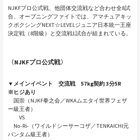
NJKFプロ公式戦、他団体交流戦など合わせ全8試
合、オープニングファイトでは、アマチュアキッ
クボクシングNEXT☆LEVELジュニア日本統一王座
決定戦（8階級）と交流戦1試合が組まれている。
〈NJKFプロ公式戦〉
▼メインイベント 交流戦 57kg契約 3分5R
※ヒジあり
国崇（NJKF拳之会／WKAムエタイ世界フェザ
ー級王者）
VS
No-Ri-（ワイルドシーサーコザ／TENKAICHI元
バンタム級王者）