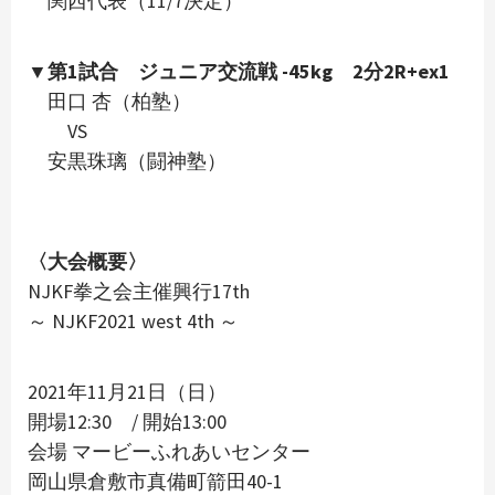
関西代表（11/7決定）
▼第1試合 ジュニア交流戦 -45kg 2分2R+ex1
田口 杏（柏塾）
VS
安黒珠璃（闘神塾）
〈大会概要〉
NJKF拳之会主催興行17th
～ NJKF2021 west 4th ～
2021年11月21日（日）
開場12:30 / 開始13:00
会場 マービーふれあいセンター
岡山県倉敷市真備町箭田40-1