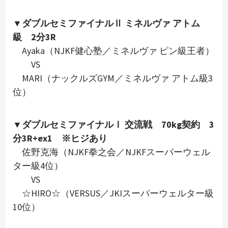
▼ダブルセミファイナルⅡ ミネルヴァ アトム
級 2分3R
Ayaka（NJKF健心塾／ミネルヴァ ピン級王者）
VS
MARI（ナックルズGYM／ミネルヴァ アトム級3
位）
▼ダブルセミファイナルⅠ 交流戦 70kg契約 3
分3R+ex1 ※ヒジあり
佐野克海（NJKF拳之会／NJKFスーパーウェル
ター級4位）
VS
☆HIRO☆（VERSUS／JKIスーパーウェルター級
10位）