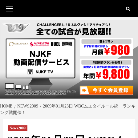
Skip
to
Primary
content
Menu
HOME
NEWS2009
2009年01月23日 WBCムエタイルール統一ランキ
ング戦開催！
News2009