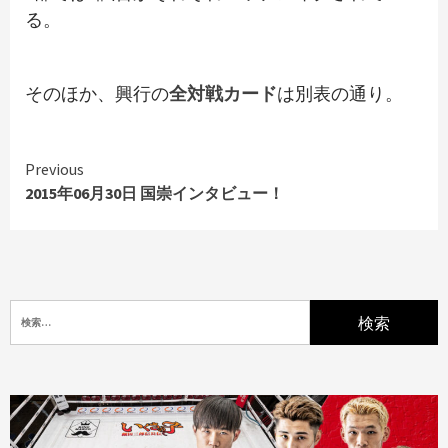
る。
そのほか、興行の
全対戦カード
は別表の通り。
Continue
Previous
Reading
2015年06月30日 国崇インタビュー！
検
索: