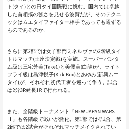
ト(タイ)との日タイ国際戦に挑む。国内では卓越
した首相撲の強さを見せる波賀だが、そのテクニ
ックはムエタイファイター相手であっても通ずる
ものであるのか。
さらに第2部では女子部門ミネルヴァの2階級タイ
トルマッチ(王座決定戦)を実施。スーパーバンタ
ム級は三宅芳美(Take1)と美優美(白龍)が、ライト
フライ級は島津悦子(Kick Box)とあゆみ(新興ムエ
タイ)が、それぞれ初代王者を巡って争う。試合
は2分3R延長1Rで行われる。
また、全階級トーナメント『NEW JAPAN WARS
Ⅱ』も各階級で戦いが激化。第1部では4試合、第
2部では2試合がそれぞれマッチメイクされてい