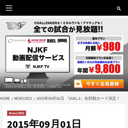
Skip
to
Primary
content
Menu
HOME
NEWS2015
2015年09月01日 『DUEL.3』全対戦カード決定！
News2015
2015年09月01日