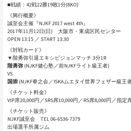
■戦績：42戦22勝19敗1分(8KO)
《興行概要》
誠至会主催『NJKF 2017 west 4th』
2017年11月12日(日) 大阪市・東成区民センター
OPEN 13:15 ／ START 13:30
《対戦カード》
▼階勇弥引退エキシビジョンマッチ 3分1R
階勇弥
(NJKF健心塾／前NJKFライト級王者)
VS
国崇
(NJKF拳之会／ISKAムエタイ世界フェザー級
《チケット料金》
VIP席20,000円／SRS席10,000円／RS席8,000円／指定
《チケット販売》
NJKF誠至会 TEL 06-6536-7379
出場選手所属ジム