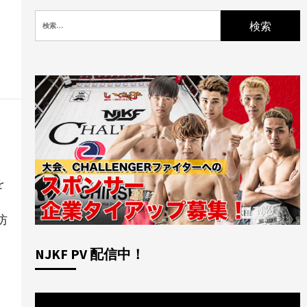
検
索:
を
防
NJKF PV 配信中！
ト