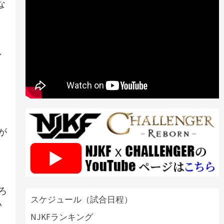
な
シ
が
ろ
スケジュール（試合日程）
い
NJKFランキング