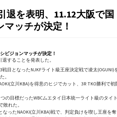
が引退を表明、11.12大阪で国
ンマッチが決定！
キシビジョンマッチが決定！
役を引退することを発表した。
3戦目となったNJKFライト級王座決定戦で凌太(OGUNI)
いた。
AOKI(立川KBA)を得意のヒジでカット、3R TKO勝利で初
ひとつの目標だったWBCムエタイ日本統一ライト級のタイ
Oで敗れた。
となったNAOKI(立川KBA)戦で、判定負けを喫し王座を奪