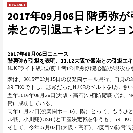
News2017
2017年09月06日 階勇弥
崇との引退エキシビジョ
2017年09月06日ニュース
階勇弥が引退を表明、11.12大阪で国崇との引退エ
NJKFライト級1位(前王者)の階勇弥(健心塾)が現
階は、2015年02月15日の後楽園ホール興行、自身の3
3R TKOで下し、悲願だったNJKFのベルトを腰に巻
翌年2016年06月26日(大阪・高石)の初防衛戦では、N
衛に成功している。
同年11月27日(後楽園ホール)、階にとって、もう
ル戦、小川翔(OISHI)と王座決定戦を争うも、5R TK
そして、今年07月02日(大阪・高石)、2度目の防衛戦