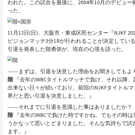
われた。この試合を最後に、2004年10月のデビュ
った。
11月12日(日)、大阪市・東成区民センター『NJKF 20
ビジョンマッチ3分1Rが行われることが決定してい
引退を発表した階勇弥が、現在の心境を語った。
――まずは、引退を決意した理由をお聞きしてもよ
階
『去年のWBCタイトルマッチで負け、それ以降
出来ない日々が続いており、前回のNJKFタイトル
界だと思い引退を決意しました。』
――それまでに引退を意識した事はありましたか？
階
『去年のWBCで負けた時ですかね。でもその時
うかなって思いとどまりました。そんな気持ちで試合に挑
ます。』