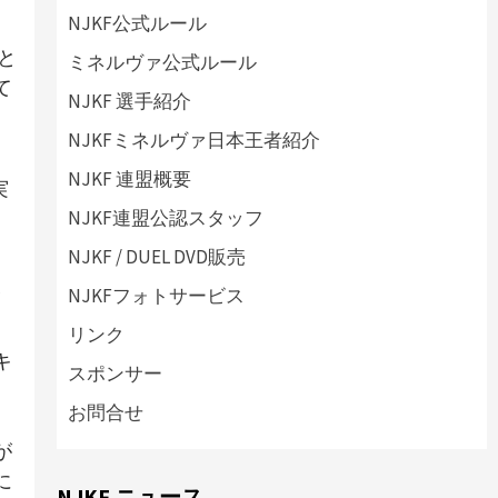
NJKF公式ルール
と
ミネルヴァ公式ルール
て
NJKF 選手紹介
NJKFミネルヴァ日本王者紹介
NJKF 連盟概要
実
NJKF連盟公認スタッフ
NJKF / DUEL DVD販売
い
NJKFフォトサービス
』
リンク
キ
スポンサー
お問合せ
し
が
に
NJKF ニュース