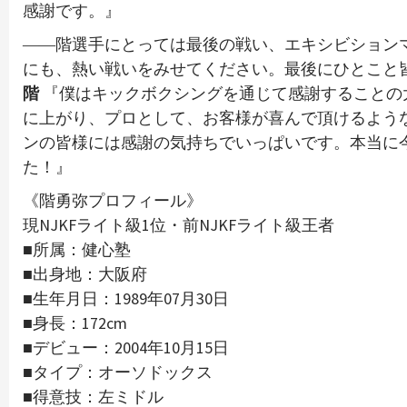
感謝です。』
――階選手にとっては最後の戦い、エキシビション
にも、熱い戦いをみせてください。最後にひとこと
階
『僕はキックボクシングを通じて感謝することの
に上がり、プロとして、お客様が喜んで頂けるよう
ンの皆様には感謝の気持ちでいっぱいです。本当に
た！』
《階勇弥プロフィール》
現NJKFライト級1位・前NJKFライト級王者
■所属：健心塾
■出身地：大阪府
■生年月日：1989年07月30日
■身長：172cm
■デビュー：2004年10月15日
■タイプ：オーソドックス
■得意技：左ミドル