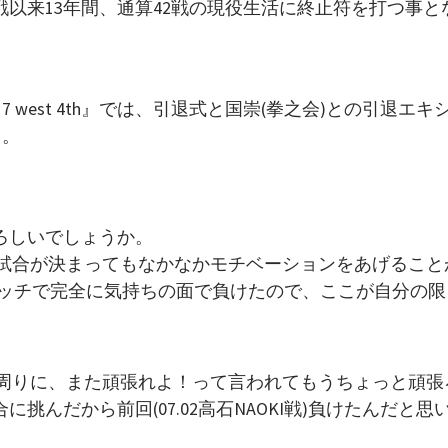
ー戦以来13年間、通算42戦の現役生活に終止符を打つ事と
17 west 4th』では、引退式と国崇(拳之会)との引退エキ
る。
ろしいでしょうか。
、試合が決まってもなかなかモチベーションをあげること
マッチで完全に気持ちの面で負けたので、ここが自分の限
は周りに、また頑張れよ！って言われてもうちょっと頑張
んだから前回(07.02高石NAOKI戦)負けたんだと思