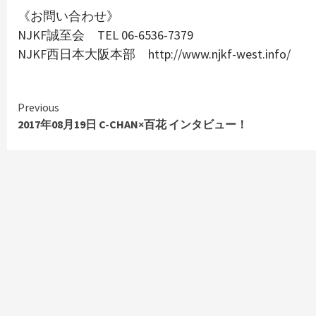
《お問い合わせ》
NJKF誠至会 TEL 06-6536-7379
NJKF西日本大阪本部 http://www.njkf-west.info/
Continue
Previous
Reading
2017年08月19日 C-CHAN×百花 インタビュー！