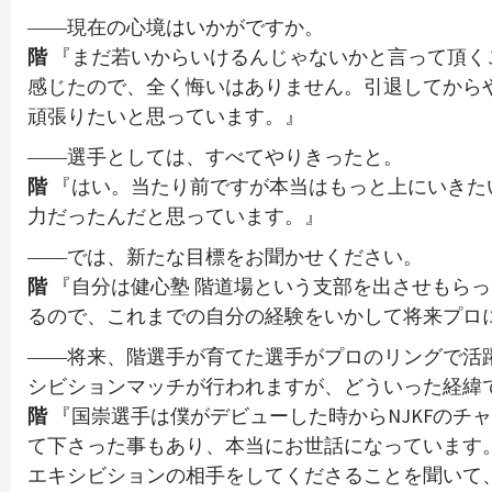
――現在の心境はいかがですか。
階
『まだ若いからいけるんじゃないかと言って頂く
感じたので、全く悔いはありません。引退してから
頑張りたいと思っています。』
――選手としては、すべてやりきったと。
階
『はい。当たり前ですが本当はもっと上にいきたい
力だったんだと思っています。』
――では、新たな目標をお聞かせください。
階
『自分は健心塾 階道場という支部を出させもら
るので、これまでの自分の経験をいかして将来プロ
――将来、階選手が育てた選手がプロのリングで活
シビションマッチが行われますが、どういった経緯
階
『国崇選手は僕がデビューした時からNJKFのチ
て下さった事もあり、本当にお世話になっています
エキシビションの相手をしてくださることを聞いて