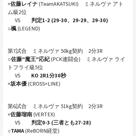
×
佐藤レイナ
(TeamAKATSUKI) ミネルヴァ アト
ム級2位
VS
判定1-2 (29-30、29-29、29-30)
○
楓
(LEGEND)
第7試合 ミネルヴァ 50kg契約 2分3R
○
佐藤”魔王”応紀
(PCK連闘会) ミネルヴァ ライ
トフライ級5位
VS
KO 2R1分30秒
×
坂本優
(CROSS×LINE)
第6試合 ミネルヴァ 51kg契約 2分3R
×
佐藤瑠南
(VERTEX)
VS
判定0-3 (三者とも27-28)
○
TAMA
(ReBORN経堂)