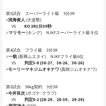
第5試合 スーパーライト級 3分3R
×
浅海俊人
(大道塾)
VS
KO 3R1分39秒
○
マリモー
(キング) NJKFスーパーライト級９位
第4試合 フライ級 3分3R
○
一航
(新興ムエタイ) NJKFフライ級6位
VS
判定3-0 (30-27、30-26、30-26)
×
モーリーマキジムオキナワ
(真樹ジムオキナワ)
第3試合 56kg契約 3分3R
×
今井良次
(ポゴナ･クラブ)
VS
判定0-2 (28-29、28-30、29-29)
○
雨宮洸太
(TFR)