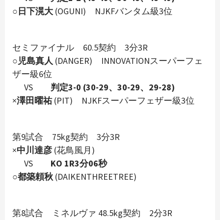
○
日下滉大
(OGUNI) NJKFバンタム級3位
セミファイナル 60.5契約 3分3R
○
児島真人
(DANGER) INNOVATIONスーパーフェ
ザー級6位
VS
判定3-0 (30-29、30-29、29-28)
×
澤田曜祐
(PIT) NJKFスーパーフェザー級3位
第9試合 75kg契約 3分3R
×
中川達彦
(花鳥風月)
VS
KO 1R3分06秒
○
都築頼秋
(DAIKENTHREETREE)
第8試合 ミネルヴァ 48.5kg契約 2分3R