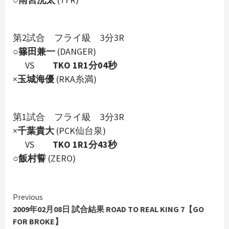
第2試合 フライ級 3分3R
○
篠田兼一
(DANGER)
VS
TKO 1R1分04秒
×
玉城海優
(RKA糸満)
第1試合 フライ級 3分3R
×
千葉貴大
(PCK仙台泉)
VS
TKO 1R1分43秒
○
飯村誓
(ZERO)
Continue
Previous
Reading
2009年02月08日 試合結果 ROAD TO REAL KING 7【GO
FOR BROKE】