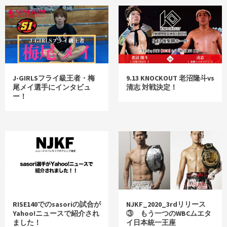
J-GIRLSフライ級王者・梅
9.13 KNOCKOUT 老沼隆斗vs
尾メイ選手にインタビュ
清志 対戦決定！
ー！
RISE140でのsasoriの試合が
NJKF_2020_3rdリリース
Yahoo!ニュースで紹介され
③ もう一つのWBCムエタ
ました！
イ日本統一王座