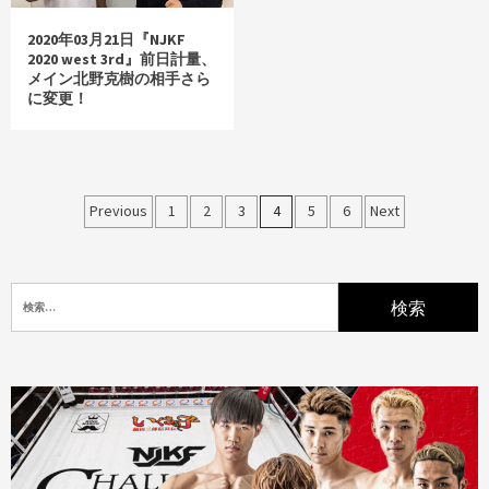
2020年03月21日『NJKF
2020 west 3rd』前日計量、
メイン北野克樹の相手さら
に変更！
投
Previous
1
2
3
4
5
6
Next
稿
ナ
ビ
ゲ
ー
シ
検
ョ
索:
ン