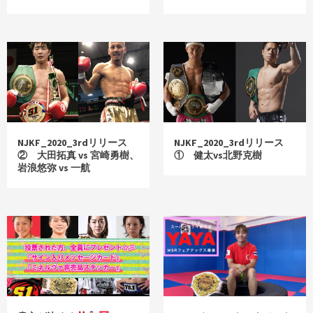
NJKF_2020_3rdリリース
NJKF_2020_3rdリリース
② 大田拓真 vs 宮崎勇樹、
① 健太vs北野克樹
岩浪悠弥 vs 一航